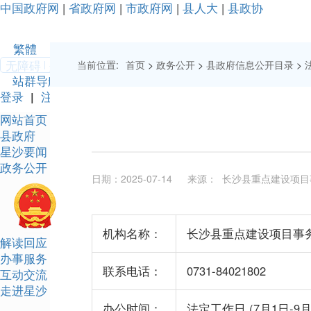
中国政府网
|
省政府网
|
市政府网
|
县人大
|
县政协
繁體
移动版
无障碍
关怀版
当前位置:
首页
>
政务公开
>
县政府信息公开目录
>
站群导航
登录
|
注册
网站首页
县政府
星沙要闻
政务公开
日期：2025-07-14
来源： 长沙县重点建设项目
机构名称：
长沙县重点建设项目事
解读回应
办事服务
联系电话：
0731-84021802
互动交流
走进星沙
办公时间：
法定工作日 (7月1日-9月3